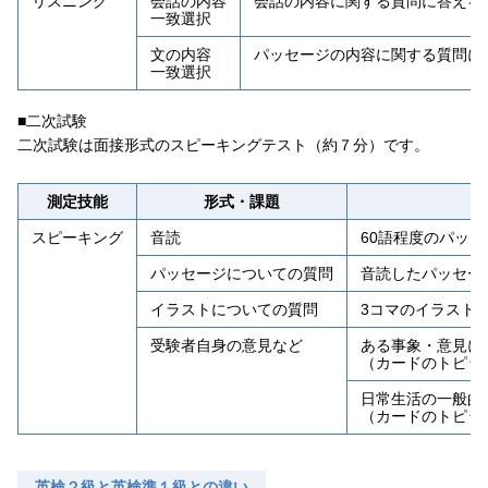
リスニング
会話の内容
会話の内容に関する質問に答える
一致選択
文の内容
パッセージの内容に関する質問に
一致選択
■二次試験
⼆次試験は⾯接形式のスピーキングテスト（約７分）です。
測定技能
形式・課題
スピーキング
音読
60語程度のパッ
パッセージについての質問
音読したパッセー
イラストについての質問
3コマのイラスト
受験者自身の意見など
ある事象・意見に
（カードのトピッ
日常生活の一般的
（カードのトピッ
英検２級と英検準１級との違い