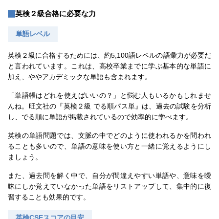
英検２級合格に必要な力
単語レベル
英検２級に合格するためには、約5,100語レベルの語彙力が必要だ
と言われています。これは、高校卒業までに学ぶ基本的な単語に
加え、ややアカデミックな単語も含まれます。
「単語帳はどれを使えばいいの？」と悩む人もいるかもしれませ
んね。旺文社の『英検２級 でる順パス単』は、過去の試験を分析
し、でる順に単語が掲載されているので効率的に学べます。
英検の単語問題では、文脈の中でどのように使われるかを問われ
ることも多いので、単語の意味を使い方と一緒に覚えるようにし
ましょう。
また、過去問を解く中で、自分が間違えやすい単語や、意味を曖
昧にしか覚えていなかった単語をリストアップして、集中的に復
習することも効果的です。
英検CSEスコアの目安