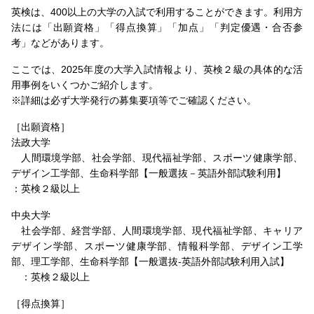
英検は、400以上の大学の入試で利用することができます。利用方
法には「出願資格」「得点換算」「加点」「判定優遇・合否参
考」などがあります。
ここでは、2025年度の大学入試情報より、英検２級の具体的な活
用事例をいくつかご紹介します。
※詳細は必ず大学発行の募集要項等でご確認ください。
［出願資格］
法政大学
人間環境学部、社会学部、現代福祉学部、スポーツ健康学部、
デザイン工学部、生命科学部【一般選抜－英語外部試験利用】
：英検２級以上
中央大学
社会学部、経営学部、人間環境学部、現代福祉学部、キャリア
デザイン学部、スポーツ健康学部、情報科学部、デザイン工学
部、理工学部、生命科学部【一般選抜-英語外部試験利用入試】
：英検２級以上
［得点換算］