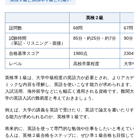
英検２級
英
設問数
68問
67問
試験時間
85分・約25分・約7分
90分・
（筆記・リスニング・面接）
合格基準スコア
1980点
2304点
レベル
高校卒業程度
大学中
英検準１級は、大学中級程度の英語力が必要とされ、よりアカデ
ミックな内容を理解し、英語を使いこなす能力が求められます。
入試活用、海外留学などにも幅広く適用される資格です。難関大
学の英語入試の難易度と考えておきましょう。
例えば、大学の講義を英語で受けたり、英語で論文を書いたりす
る能力が求められるのが、英検準１級です。
将来的に、英語を使って専門的な勉強や仕事をしたいと考えてい
る人は、英検２級合格をステップに、ぜひ準１級合格も目指して