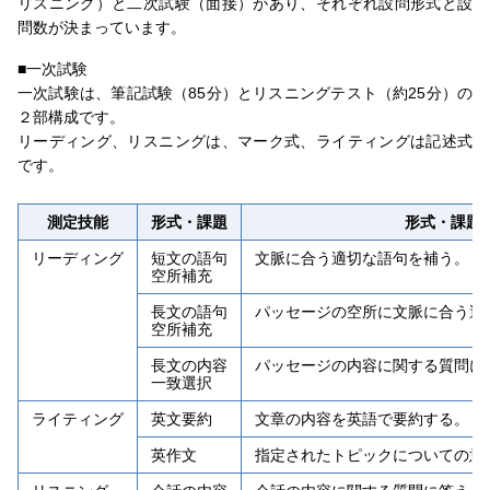
リスニング）と⼆次試験（⾯接）があり、それぞれ設問形式と設
問数が決まっています。
■一次試験
一次試験は、筆記試験（85分）とリスニングテスト（約25分）の
２部構成です。
リーディング、リスニングは、マーク式、ライティングは記述式
です。
測定技能
形式・課題
形式・課題
リーディング
短文の語句
文脈に合う適切な語句を補う。
空所補充
長文の語句
パッセージの空所に文脈に合う適
空所補充
長文の内容
パッセージの内容に関する質問に
一致選択
ライティング
英文要約
文章の内容を英語で要約する。
英作文
指定されたトピックについての意