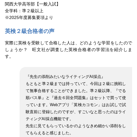
関西大学高等部【一般入試】
全学科：準２級以上
※2025年度募集要項より
英検２級合格者の声
実際に英検を受験して合格した人は、どのような学習をしたので
しょうか？ 旺文社が調査した英検合格者の学習法を紹介しま
す。
『先生の添削みたいなライティングAI採点』
もともと準２級までは持っていて、今回は２級に挑戦し
て無事合格することができました。準２級以降、『でる
順パス単』と『過去６回全問題集』はセットで買って使
っています。Webアプリ「英検カコモン」はお試しで試
験直前に登録したのですが、すごいなと思ったのはライ
ティングAI採点機能です。
先生に見てもらっているかのようなきめ細かい添削をし
てもらえると感じました。