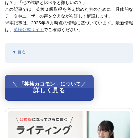
は？」「他の試験と比べると難しいの？」
この記事では、英検２級取得を考え始めた方のために、具体的な
データやユーザーの声を交えながら詳しく解説します。
※本記事は、2025年８⽉時点の情報に基づいています。最新情報
は、
英検公式サイト
でご確認ください。
目次
英検２級のレベルは
英検２級のレベル
＼ 「英検カコモン」について／
英検２級合格に必要な力
詳しく見る
英検２級の設問数・語彙数・相当学年・CSEスコアなど
英検２級の合格点は
英検２級一次試験の合格点
英検２級二次試験（スピーキング）の合格点