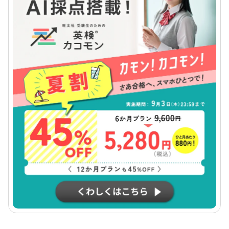
英検２級の試験の特徴
受験者数
英検２級合格者の平均年齢／学年
英検（従来型）と英検S-CBTの違い
英検２級取得は大学受験や高校受験で有利
英検２級合格者の声
英検２級の対策法は
どういう対策が必要？
平均的な学習時間
リーディングの対策方法
ライティングの対策方法
リスニングの対策方法