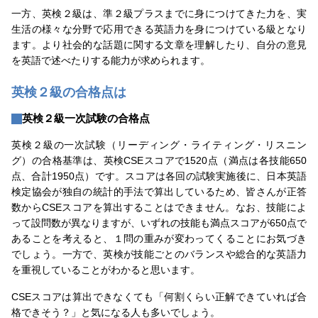
一方、英検２級は、準２級プラスまでに身につけてきた力を、実
生活の様々な分野で応用できる英語力を身につけている級となり
ます。より社会的な話題に関する文章を理解したり、自分の意見
を英語で述べたりする能力が求められます。
英検２級の合格点は
英検２級一次試験の合格点
英検２級の一次試験（リーディング・ライティング・リスニン
グ）の合格基準は、英検CSEスコアで1520点（満点は各技能650
点、合計1950点）です。スコアは各回の試験実施後に、日本英語
検定協会が独自の統計的手法で算出しているため、皆さんが正答
数からCSEスコアを算出することはできません。なお、技能によ
って設問数が異なりますが、いずれの技能も満点スコアが650点で
あることを考えると、１問の重みが変わってくることにお気づき
でしょう。一方で、英検が技能ごとのバランスや総合的な英語力
を重視していることがわかると思います。
CSEスコアは算出できなくても「何割くらい正解できていれば合
格できそう？」と気になる人も多いでしょう。