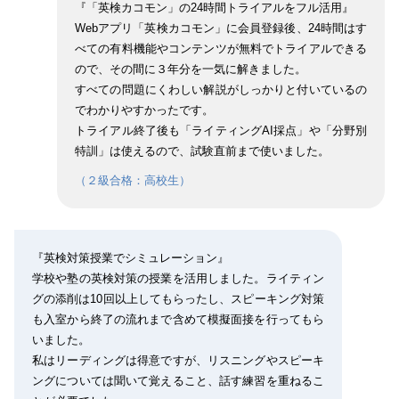
『「英検カコモン」の24時間トライアルをフル活用』
Webアプリ「英検カコモン」に会員登録後、24時間はす
べての有料機能やコンテンツが無料でトライアルできる
ので、その間に３年分を一気に解きました。
すべての問題にくわしい解説がしっかりと付いているの
でわかりやすかったです。
トライアル終了後も「ライティングAI採点」や「分野別
特訓」は使えるので、試験直前まで使いました。
（２級合格：高校生）
『英検対策授業でシミュレーション』
学校や塾の英検対策の授業を活用しました。ライティン
グの添削は10回以上してもらったし、スピーキング対策
も入室から終了の流れまで含めて模擬面接を行ってもら
いました。
私はリーディングは得意ですが、リスニングやスピーキ
ングについては聞いて覚えること、話す練習を重ねるこ