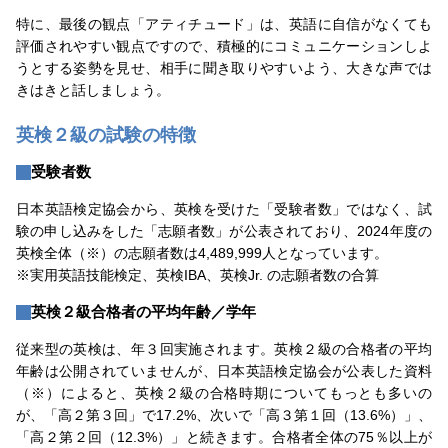
特に、最後の観点「アティチュード」は、英語に自信がなくても
評価されやすい観点ですので、積極的にコミュニケーションしよ
うとする姿勢を見せ、相手に聞き取りやすいよう、大きな声では
きはきと話しましょう。
英検２級の試験の特徴
受験者数
日本英語検定協会から、英検を受けた「受験者数」ではなく、試
験の申し込みをした「志願者数」が公表されており、2024年度の
英検全体（※）の志願者数は4,489,999人となっています。
※実用英語技能検定、英検IBA、英検Jr. の志願者数の合算
英検２級合格者の平均年齢／学年
従来型の英検は、年３回実施されます。英検２級の合格者の平均
年齢は公開されていませんが、日本英語検定協会が公表した資料
（※）によると、英検２級の合格時期についてもっとも多いの
が、「高２第３回」で17.2%、次いで「高３第１回（13.6%）」、
「高２第２回（12.3%）」と続きます。合格者全体の75％以上が