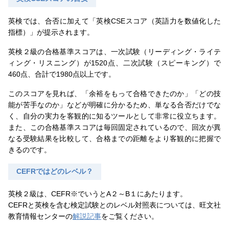
英検では、合否に加えて「英検CSEスコア（英語力を数値化した
指標）」が提示されます。
英検２級の合格基準スコアは、一次試験（リーディング・ライテ
ィング・リスニング）が1520点、二次試験（スピーキング）で
460点、合計で1980点以上です。
このスコアを見れば、「余裕をもって合格できたのか」「どの技
能が苦手なのか」などが明確に分かるため、単なる合否だけでな
く、自分の実力を客観的に知るツールとして非常に役立ちます。
また、この合格基準スコアは毎回固定されているので、回次が異
なる受験結果を比較して、合格までの距離をより客観的に把握で
きるのです。
CEFRではどのレベル？
英検２級は、CEFR※でいうとA２～B１にあたります。
CEFRと英検を含む検定試験とのレベル対照表については、旺文社
教育情報センターの
解説記事
をご覧ください。