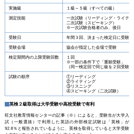
実施級
１級～５級（すべての級）
測定技能
一次試験（リーディング・ライティ
二次試験（スピーキング）
※一次試験合格者のみ、後日
受験日
年間３回、決まった検定日に受験
受験会場
協会が指定した会場で受験
検定期間内の上限受験回数
１回
※一部の条件下で「重願受験」
（同一検定回で同じ級を２回受験）
試験の順序
①リーディング
②ライティング
③リスニング
④スピーキング（二次試験）
英検２級取得は大学受験や高校受験で有利
旺文社教育情報センターの記事（※）によると、受験生が大学入
試（一般選抜）で利用した英語の外部検定試験は「英検」が
92.8％と報告されているように、英検を取得していると大学受験