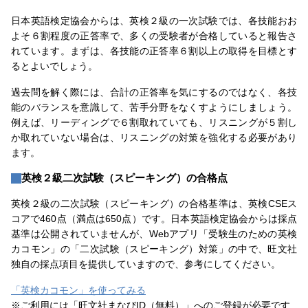
日本英語検定協会からは、英検２級の一次試験では、各技能おお
よそ６割程度の正答率で、多くの受験者が合格していると報告さ
れています。まずは、各技能の正答率６割以上の取得を目標とす
るとよいでしょう。
過去問を解く際には、合計の正答率を気にするのではなく、各技
能のバランスを意識して、苦手分野をなくすようにしましょう。
例えば、リーディングで６割取れていても、リスニングが５割し
か取れていない場合は、リスニングの対策を強化する必要があり
ます。
英検２級二次試験（スピーキング）の合格点
英検２級の二次試験（スピーキング）の合格基準は、英検CSEス
コアで460点（満点は650点）です。日本英語検定協会からは採点
基準は公開されていませんが、Webアプリ「受験生のための英検
カコモン」の「二次試験（スピーキング）対策」の中で、旺文社
独自の採点項目を提供していますので、参考にしてください。
「英検カコモン」を使ってみる
※ご利用には「旺文社まなびID（無料）」へのご登録が必要です