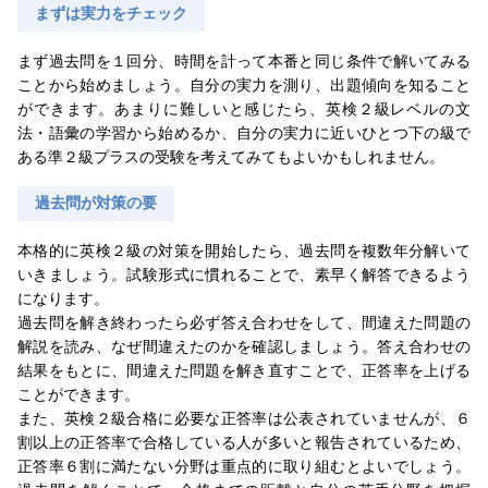
まずは実力をチェック
まず過去問を１回分、時間を計って本番と同じ条件で解いてみる
ことから始めましょう。自分の実力を測り、出題傾向を知ること
ができます。あまりに難しいと感じたら、英検２級レベルの文
法・語彙の学習から始めるか、自分の実力に近いひとつ下の級で
ある準２級プラスの受験を考えてみてもよいかもしれません。
過去問が対策の要
本格的に英検２級の対策を開始したら、過去問を複数年分解いて
いきましょう。試験形式に慣れることで、素早く解答できるよう
になります。
過去問を解き終わったら必ず答え合わせをして、間違えた問題の
解説を読み、なぜ間違えたのかを確認しましょう。答え合わせの
結果をもとに、間違えた問題を解き直すことで、正答率を上げる
ことができます。
また、英検２級合格に必要な正答率は公表されていませんが、６
割以上の正答率で合格している人が多いと報告されているため、
正答率６割に満たない分野は重点的に取り組むとよいでしょう。