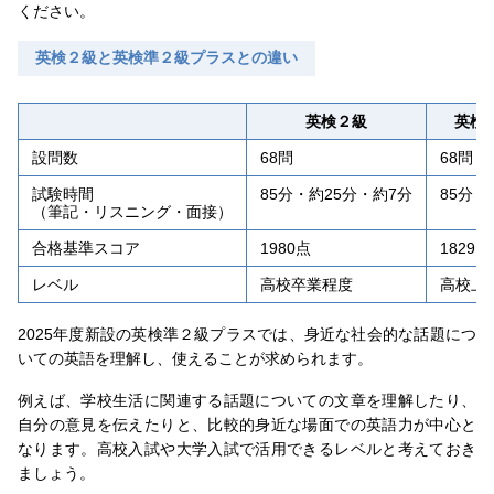
ください。
英検２級と英検準２級プラスとの違い
英検２級
英検
設問数
68問
68問
試験時間
85分・約25分・約7分
85分・
（筆記・リスニング・面接）
合格基準スコア
1980点
1829点
レベル
高校卒業程度
高校上
2025年度新設の英検準２級プラスでは、身近な社会的な話題につ
いての英語を理解し、使えることが求められます。
例えば、学校生活に関連する話題についての文章を理解したり、
自分の意見を伝えたりと、比較的身近な場面での英語力が中心と
なります。高校入試や大学入試で活用できるレベルと考えておき
ましょう。