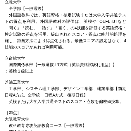
立教大学
全学部【一般選抜】
外国語教科では、英語資格・検定試験または大学入学共通テス
トの得点を利用。外国語教科の評価は、英検やTOEFL iBTなど
「聞く」「読む」「話す」「書く」の4技能を評価する英語資格・
検定試験の得点を活用。提出されたスコア・得点に統計的処理を
施し、独自方法により得点化される。最低スコアの設定はなく、4
技能のスコアがあれば利用可能。
立命館大学
国際関係学部【一般選抜-IR方式（英語資格試験利用型）】
：英検２級以上
芝浦工業大学
工学部、システム理工学部、デザイン工学部、建築学部【前期
日程A方式、全学統一日程A方式、後期日程】
英検または大学入学共通テストのスコア・点数を偏差値換算。
［加点］
大阪教育大学
教科教育専攻英語教育コース【一般選抜】