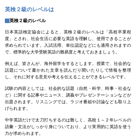
面接・スピーキングの対策方法
英検２級のレベルは
英検２級のレベル
日本英語検定協会によると、英検２級のレベルは「高校卒業程
度」とされ、社会生活に必要な英語を理解し、使用できることが
求められています。入試活用、単位認定などにも適用されますの
で、標準的な大学受験英語の難易度と考えておきましょう。
例えば、皆さんが、海外留学をするとします。授業で、社会的な
話題について書かれた文章を読んだり聞いたりして情報を整理
し、それに対する意見や考えを伝えることができるレベルです。
試験の内容としては、社会的な話題（自然・科学、時事・社会な
ど）に関する記事やニュース、講義やプレゼンテーションなどが
出題されます。リスニングでは、ラジオ番組や討論なども取り上
げられます。
中学英語だけで太刀打ちするのは難しく、高校１～２年レベルの
語彙・文法がしっかり身についており、より実用的に英語を使う
力が求められます。